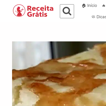
Pular
🏠 Início
🔥
para
o
🧼 Dica
Conteúdo