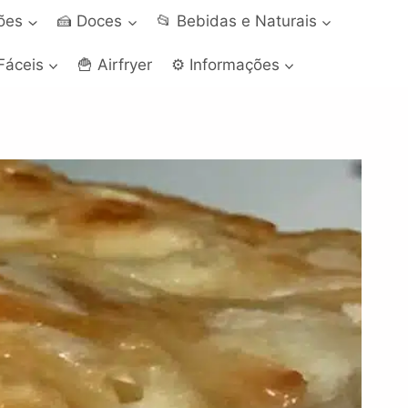
ções
🍰 Doces
📂 Bebidas e Naturais
Fáceis
🍟 Airfryer
⚙️ Informações