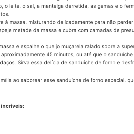
go, o leite, o sal, a manteiga derretida, as gemas e o f
tos.
ve à massa, misturando delicadamente para não perder 
speje metade da massa e cubra com camadas de presunt
massa e espalhe o queijo muçarela ralado sobre a super
aproximadamente 45 minutos, ou até que o sanduíche de
edaços. Sirva essa delícia de sanduíche de forno e des
ília ao saborear esse sanduíche de forno especial, qu
incríveis: