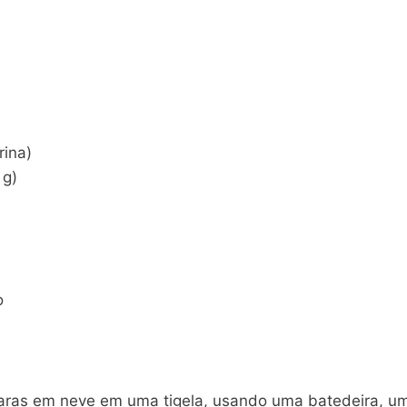
rina)
 g)
o
laras em neve em uma tigela, usando uma batedeira, um