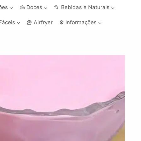
ções
🍰 Doces
📂 Bebidas e Naturais
Fáceis
🍟 Airfryer
⚙️ Informações