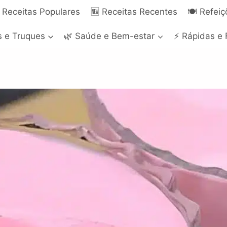
 Receitas Populares
🆕 Receitas Recentes
🍽️ Refei
s e Truques
🌿 Saúde e Bem-estar
⚡ Rápidas e 