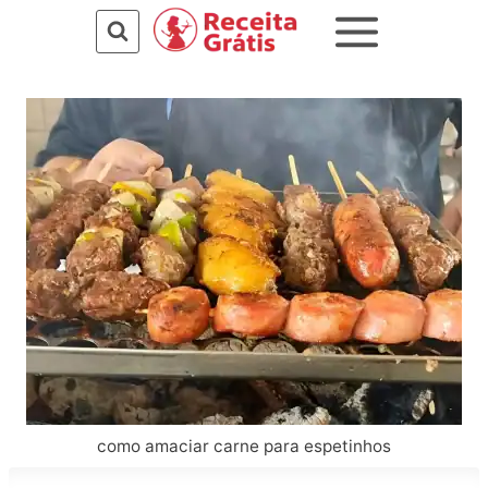
Pular
para
o
Conteúdo
como amaciar carne para espetinhos