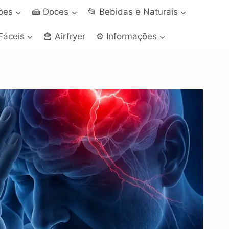
ções
🍰 Doces
📂 Bebidas e Naturais
Fáceis
🍟 Airfryer
⚙️ Informações