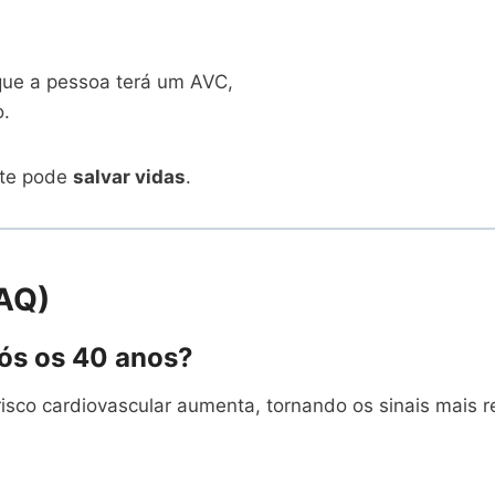
ue a pessoa terá um AVC,
o.
nte pode
salvar vidas
.
FAQ)
pós os 40 anos?
isco cardiovascular aumenta, tornando os sinais mais r