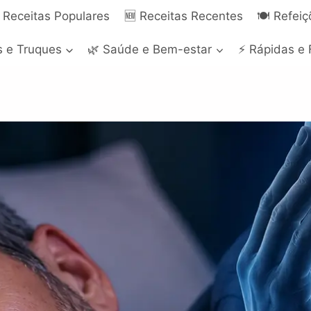
 Receitas Populares
🆕 Receitas Recentes
🍽️ Refei
s e Truques
🌿 Saúde e Bem-estar
⚡ Rápidas e 