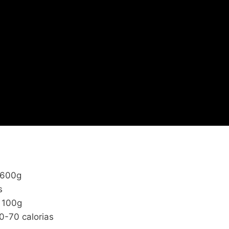
 600g
s
 100g
0-70 calorias