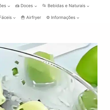
ções
🍰 Doces
📂 Bebidas e Naturais
Fáceis
🍟 Airfryer
⚙️ Informações