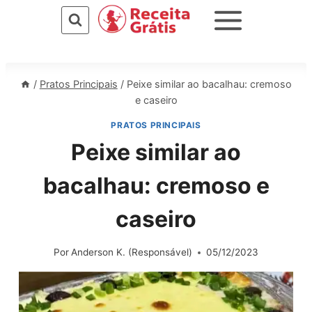
Pular
para
o
Conteúdo
/
Pratos Principais
/
Peixe similar ao bacalhau: cremoso
e caseiro
PRATOS PRINCIPAIS
Peixe similar ao
bacalhau: cremoso e
caseiro
Por
Anderson K. (Responsável)
05/12/2023