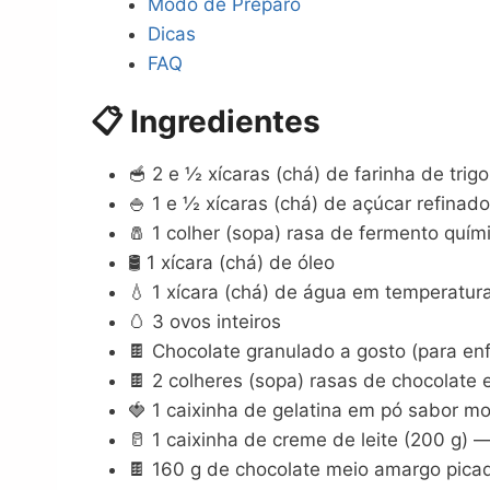
Modo de Preparo
Dicas
FAQ
📋 Ingredientes
🥣 2 e ½ xícaras (chá) de farinha de tri
🍚 1 e ½ xícaras (chá) de açúcar refinado
🧂 1 colher (sopa) rasa de fermento quí
🛢️ 1 xícara (chá) de óleo
💧 1 xícara (chá) de água em temperatur
🥚 3 ovos inteiros
🍫 Chocolate granulado a gosto (para enf
🍫 2 colheres (sopa) rasas de chocolate
🍓 1 caixinha de gelatina em pó sabor 
🥛 1 caixinha de creme de leite (200 g) 
🍫 160 g de chocolate meio amargo pica