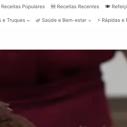
 Receitas Populares
🆕 Receitas Recentes
🍽️ Refei
s e Truques
🌿 Saúde e Bem-estar
⚡ Rápidas e 