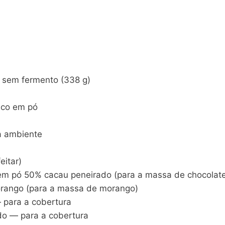
go sem fermento (338 g)
mico em pó
a ambiente
eitar)
 em pó 50% cacau peneirado (para a massa de chocolat
morango (para a massa de morango)
— para a cobertura
do — para a cobertura