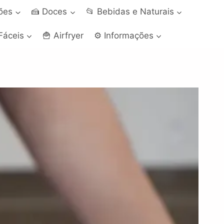
ções
🍰 Doces
📂 Bebidas e Naturais
Fáceis
🍟 Airfryer
⚙️ Informações