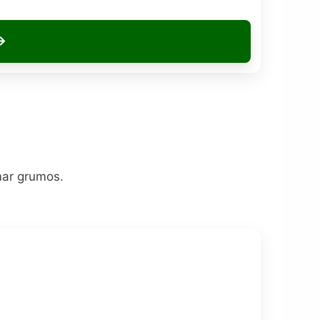
→
mar grumos.