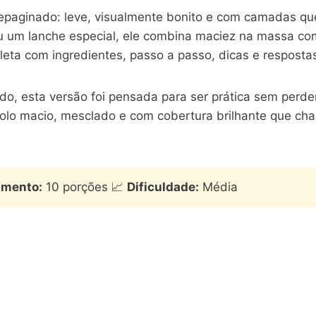
epaginado: leve, visualmente bonito e com camadas qu
a ou um lanche especial, ele combina maciez na massa 
pleta com ingredientes, passo a passo, dicas e respost
do, esta versão foi pensada para ser prática sem perde
bolo macio, mesclado e com cobertura brilhante que ch
imento:
10 porções 📈
Dificuldade:
Média