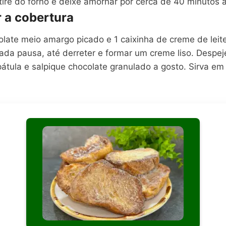
 Retire do forno e deixe amornar por cerca de 40 minutos
r a cobertura
olate meio amargo picado e 1 caixinha de creme de lei
da pausa, até derreter e formar um creme liso. Despeje
átula e salpique chocolate granulado a gosto. Sirva em