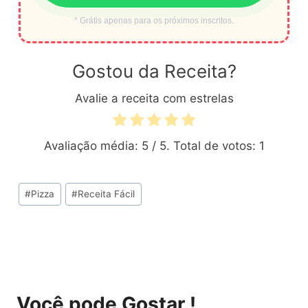
* Grátis apenas para os próximos inscritos.
Gostou da Receita?
Avalie a receita com estrelas
Avaliação média:
5
/ 5. Total de votos:
1
Tags
#
Pizza
#
Receita Fácil
do
Post:
Você pode Gostar !