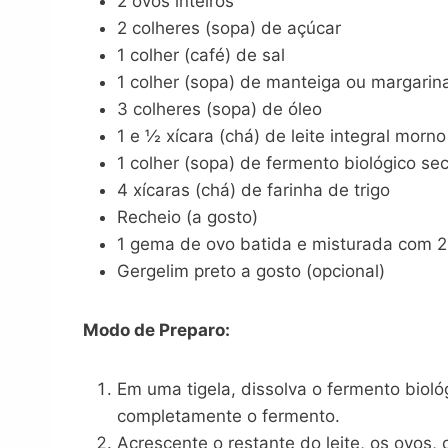
2 ovos inteiros
2 colheres (sopa) de açúcar
1 colher (café) de sal
1 colher (sopa) de manteiga ou margarin
3 colheres (sopa) de óleo
1 e ½ xícara (chá) de leite integral morn
1 colher (sopa) de fermento biológico se
4 xícaras (chá) de farinha de trigo
Recheio (a gosto)
1 gema de ovo batida e misturada com 2 c
Gergelim preto a gosto (opcional)
Modo de Preparo:
Em uma tigela, dissolva o fermento biol
completamente o fermento.
Acrescente o restante do leite, os ovos, 