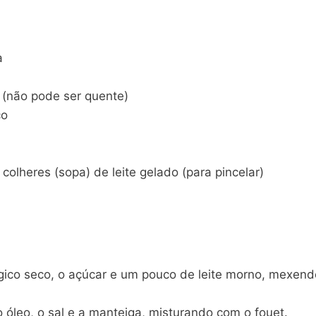
a
o (não pode ser quente)
co
olheres (sopa) de leite gelado (para pincelar)
ógico seco, o açúcar e um pouco de leite morno, mexen
o óleo, o sal e a manteiga, misturando com o fouet.