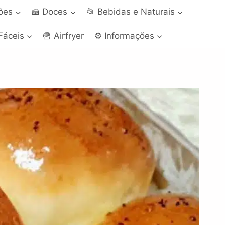
ções
🍰 Doces
📂 Bebidas e Naturais
Fáceis
🍟 Airfryer
⚙️ Informações