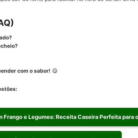
FAQ)
sado?
recheio?
reender com o sabor!
😋
estões:
Frango e Legumes: Receita Caseira Perfeita para o