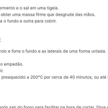
fermento e o sal em uma tigela.
é obter uma massa firme que desgrude das mãos.
 o fundo e outra para cobrir.
:
o e forre o fundo e as laterais de uma forma untada.
 o empadão.
r.
 preaquecido a 200°C por cerca de 40 minutos, ou até 
s sair do forno para facilitar na hora de cortar. Sirv