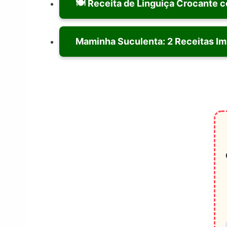
🍽️ Receita de Linguiça Crocante
Maminha Suculenta: 2 Receitas Im