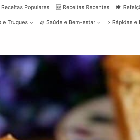
 Receitas Populares
🆕 Receitas Recentes
🍽️ Refei
s e Truques
🌿 Saúde e Bem-estar
⚡ Rápidas e 