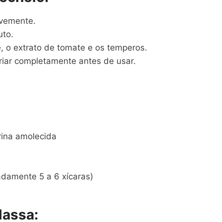
evemente.
uto.
e, o extrato de tomate e os temperos.
friar completamente antes de usar.
rina amolecida
adamente 5 a 6 xícaras)
Massa: