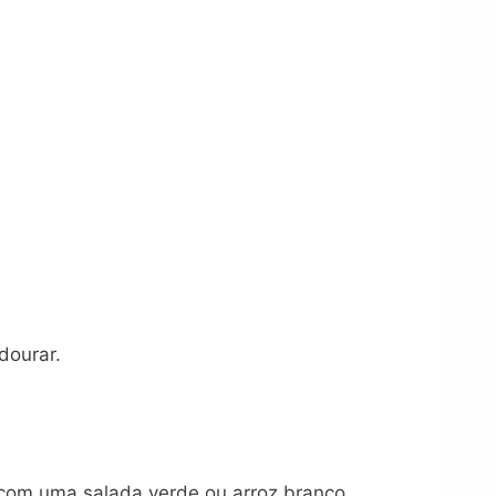
dourar.
a com uma salada verde ou arroz branco.