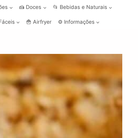
ções
🍰 Doces
📂 Bebidas e Naturais
Fáceis
🍟 Airfryer
⚙️ Informações