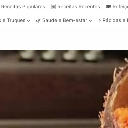
 Receitas Populares
🆕 Receitas Recentes
🍽️ Refei
s e Truques
🌿 Saúde e Bem-estar
⚡ Rápidas e 