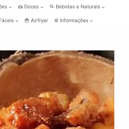
ções
🍰 Doces
📂 Bebidas e Naturais
Fáceis
🍟 Airfryer
⚙️ Informações