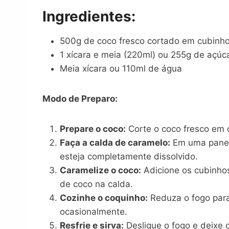
Ingredientes:
500g de coco fresco cortado em cubinh
1 xícara e meia (220ml) ou 255g de açúc
Meia xícara ou 110ml de água
Modo de Preparo:
Prepare o coco:
Corte o coco fresco em 
Faça a calda de caramelo:
Em uma panela
esteja completamente dissolvido.
Caramelize o coco:
Adicione os cubinho
de coco na calda.
Cozinhe o coquinho:
Reduza o fogo para
ocasionalmente.
Resfrie e sirva:
Desligue o fogo e deixe 