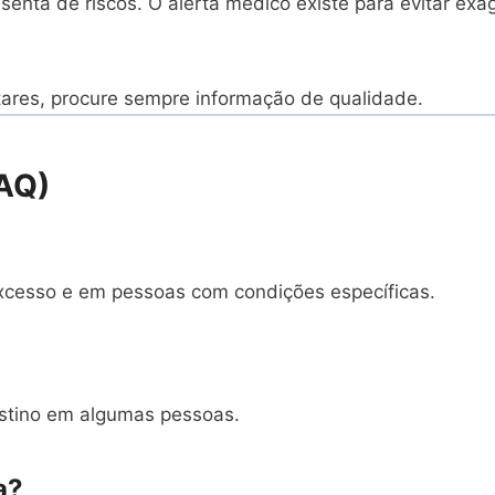
senta de riscos. O alerta médico existe para evitar ex
ares, procure sempre informação de qualidade.
FAQ)
xcesso e em pessoas com condições específicas.
testino em algumas pessoas.
a?