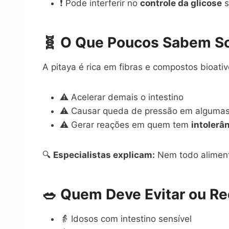
❗ Pode interferir no
controle da glicose
s
🧬 O Que Poucos Sabem So
A pitaya é rica em fibras e compostos bioati
⚠️ Acelerar demais o intestino
⚠️ Causar queda de pressão em alguma
⚠️ Gerar reações em quem tem
intolerâ
🔍
Especialistas explicam:
Nem todo aliment
🥗 Quem Deve Evitar ou R
👵 Idosos com intestino sensível