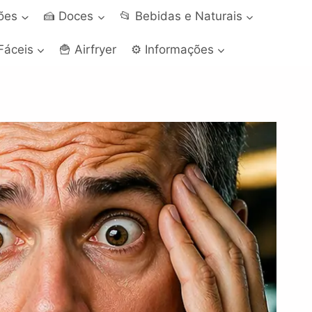
ções
🍰 Doces
📂 Bebidas e Naturais
Fáceis
🍟 Airfryer
⚙️ Informações