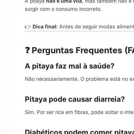
A pitaya
não é uma vilã
, mas também não é i
surgir com o consumo incorreto.
👉
Dica final:
Antes de seguir modas aliment
❓ Perguntas Frequentes (
A pitaya faz mal à saúde?
Não necessariamente. O problema está no e
Pitaya pode causar diarreia?
Sim. Por ser rica em fibras, pode soltar o in
Diabéticos podem comer pitay