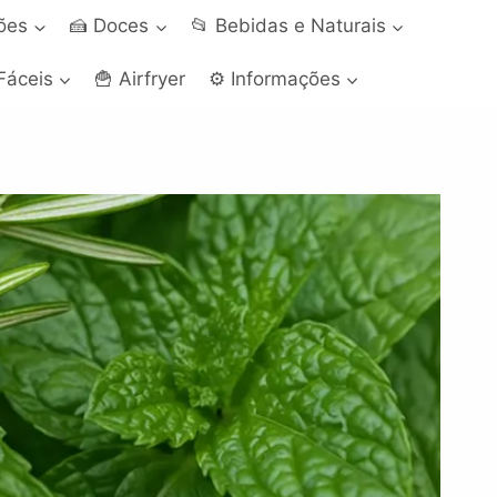
ções
🍰 Doces
📂 Bebidas e Naturais
Fáceis
🍟 Airfryer
⚙️ Informações