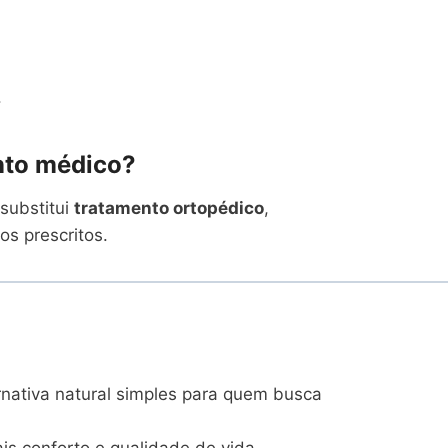
.
nto médico?
substitui
tratamento ortopédico
,
s prescritos.
nativa natural simples para quem busca
is conforto e qualidade de vida.