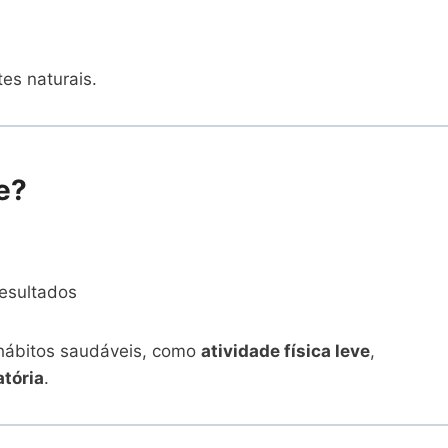
es naturais.
e?
resultados
 hábitos saudáveis, como
atividade física leve
,
atória
.