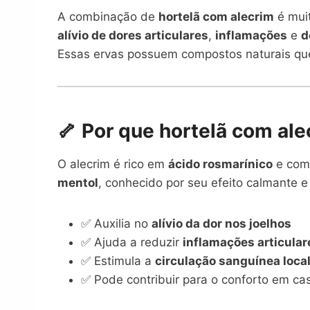
A combinação de
hortelã com alecrim
é muit
alívio de dores articulares
,
inflamações
e
d
Essas ervas possuem compostos naturais que 
🦴 Por que hortelã com ale
O alecrim é rico em
ácido rosmarínico
e comp
mentol
, conhecido por seu efeito calmante e
✅ Auxilia no
alívio da dor nos joelhos
✅ Ajuda a reduzir
inflamações articular
✅ Estimula a
circulação sanguínea loca
✅ Pode contribuir para o conforto em c