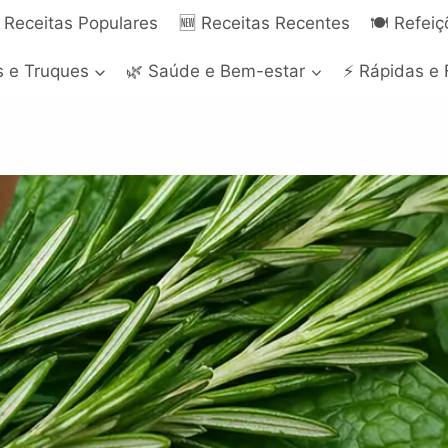
 Receitas Populares
🆕 Receitas Recentes
🍽️ Refei
s e Truques
🌿 Saúde e Bem-estar
⚡ Rápidas e 