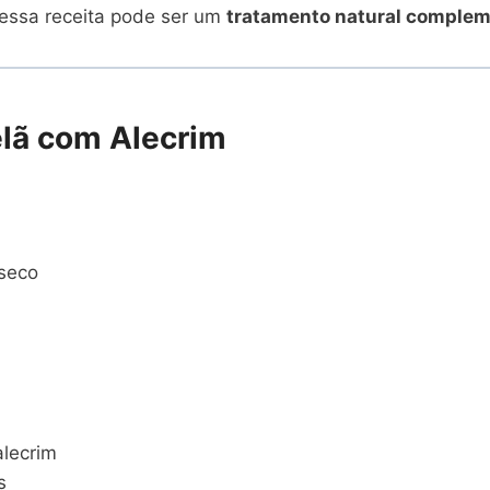
essa receita pode ser um
tratamento natural complem
elã com Alecrim
 seco
alecrim
s