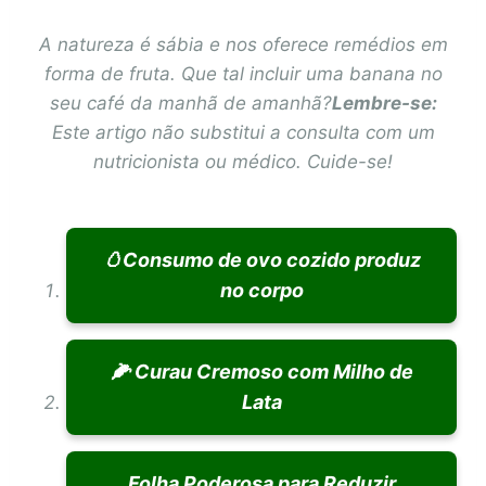
A natureza é sábia e nos oferece remédios em
forma de fruta. Que tal incluir uma banana no
seu café da manhã de amanhã?
Lembre-se:
Este artigo não substitui a consulta com um
nutricionista ou médico. Cuide-se!
🥚Consumo de ovo cozido produz
no corpo
🌽 Curau Cremoso com Milho de
Lata
Folha Poderosa para Reduzir