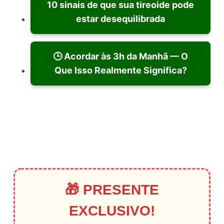
10 sinais de que sua tireoide pode
estar desequilibrada
🕒 Acordar às 3h da Manhã — O
Que Isso Realmente Significa?
🎁 PRESENTE
EXCLUSIVO!