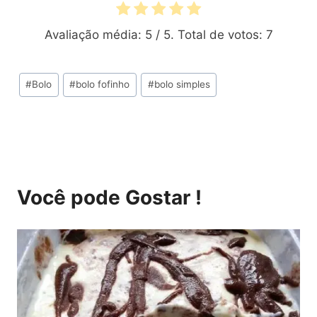
Avaliação média:
5
/ 5. Total de votos:
7
Tags
#
Bolo
#
bolo fofinho
#
bolo simples
do
Post:
Você pode Gostar !