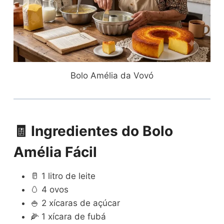
Bolo Amélia da Vovó
🧾 Ingredientes do Bolo
Amélia Fácil
🥛 1 litro de leite
🥚 4 ovos
🍚 2 xícaras de açúcar
🌽 1 xícara de fubá