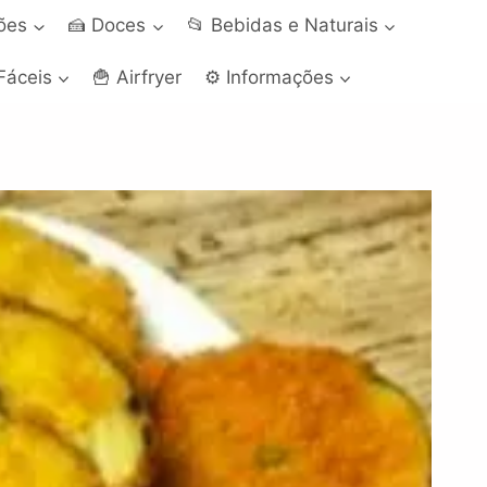
ções
🍰 Doces
📂 Bebidas e Naturais
Fáceis
🍟 Airfryer
⚙️ Informações