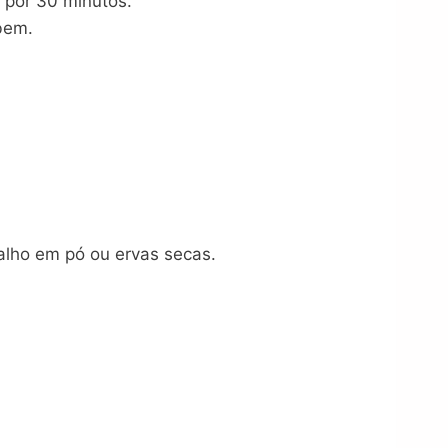
 por 30 minutos.
bem.
 alho em pó ou ervas secas.