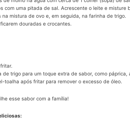
as de molho na água com cerca de 1 colher (sopa) de sal
s com uma pitada de sal. Acrescente o leite e misture 
 na mistura de ovo e, em seguida, na farinha de trigo.
 ficarem douradas e crocantes.
ritar.
a de trigo para um toque extra de sabor, como páprica,
l-toalha após fritar para remover o excesso de óleo.
ilhe esse sabor com a família!
liciosas: