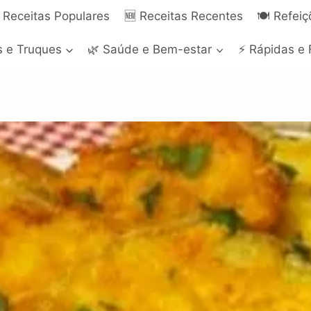
 Receitas Populares
🆕 Receitas Recentes
🍽️ Refei
s e Truques
🌿 Saúde e Bem-estar
⚡ Rápidas e 