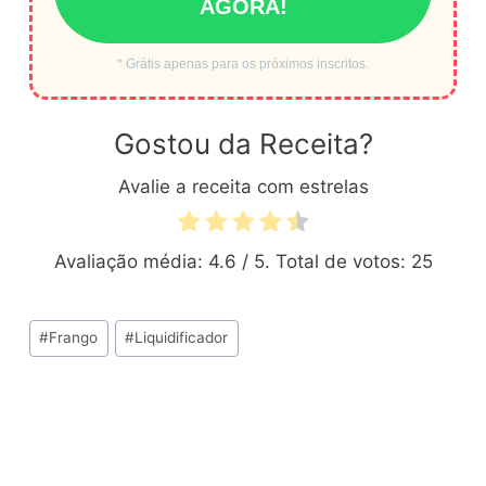
AGORA!
* Grátis apenas para os próximos inscritos.
Gostou da Receita?
Avalie a receita com estrelas
Avaliação média:
4.6
/ 5. Total de votos:
25
Tags
#
Frango
#
Liquidificador
do
Post: