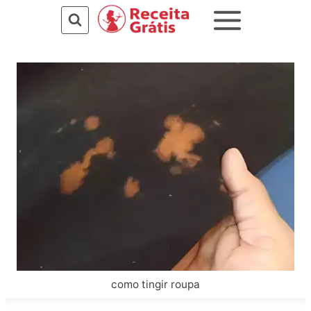
Pular
para
o
Conteúdo
como tingir roupa