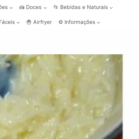
ções
🍰 Doces
📂 Bebidas e Naturais
Fáceis
🍟 Airfryer
⚙️ Informações