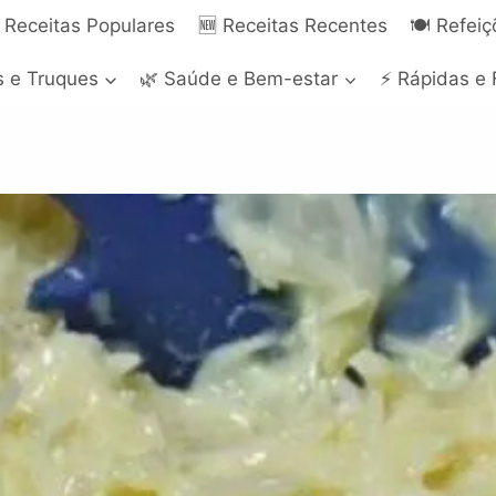
 Receitas Populares
🆕 Receitas Recentes
🍽️ Refei
s e Truques
🌿 Saúde e Bem-estar
⚡ Rápidas e 