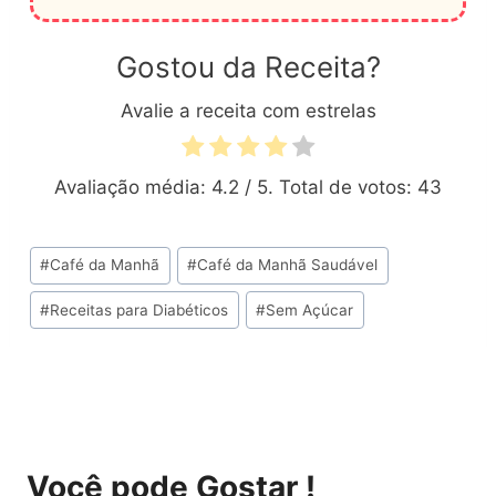
Gostou da Receita?
Avalie a receita com estrelas
Avaliação média:
4.2
/ 5. Total de votos:
43
Tags
#
Café da Manhã
#
Café da Manhã Saudável
do
#
Receitas para Diabéticos
#
Sem Açúcar
Post:
Você pode Gostar !