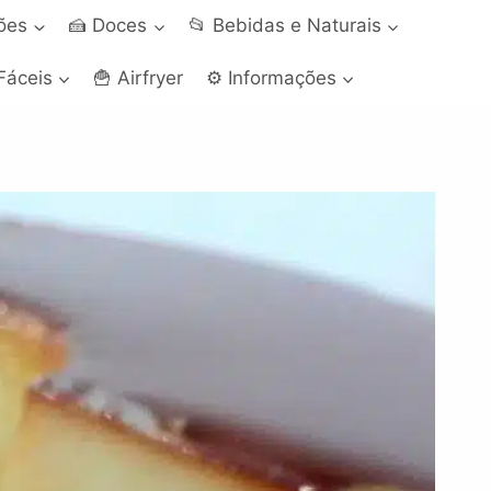
ções
🍰 Doces
📂 Bebidas e Naturais
Fáceis
🍟 Airfryer
⚙️ Informações