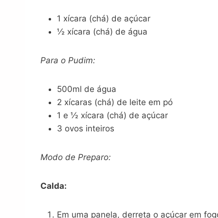
1 xícara (chá) de açúcar
½ xícara (chá) de água
Para o Pudim:
500ml de água
2 xícaras (chá) de leite em pó
1 e ½ xícara (chá) de açúcar
3 ovos inteiros
Modo de Preparo:
Calda:
Em uma panela, derreta o açúcar em fog