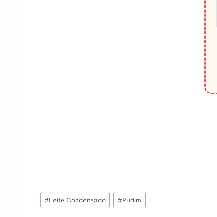
Tags
#
Leite Condensado
#
Pudim
do