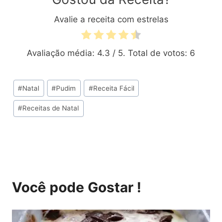
Avalie a receita com estrelas
Avaliação média:
4.3
/ 5. Total de votos:
6
Tags
#
Natal
#
Pudim
#
Receita Fácil
do
#
Receitas de Natal
Post:
Você pode Gostar !