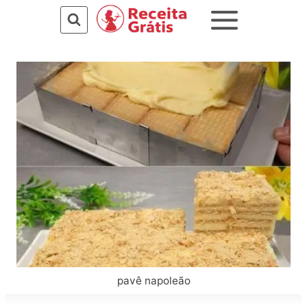
Pular
para
o
Conteúdo
pavê napoleão