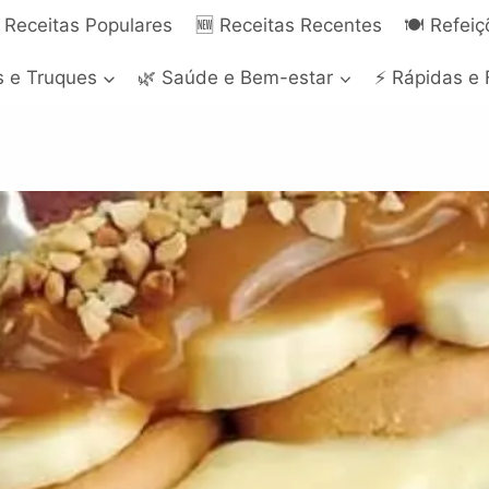
 Receitas Populares
🆕 Receitas Recentes
🍽️ Refei
s e Truques
🌿 Saúde e Bem-estar
⚡ Rápidas e 