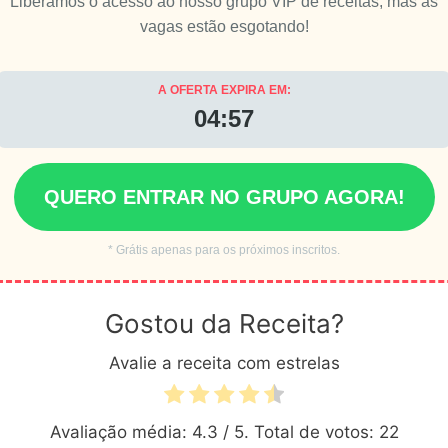
Liberamos o acesso ao nosso grupo VIP de receitas, mas as
vagas estão esgotando!
A OFERTA EXPIRA EM:
04:55
QUERO ENTRAR NO GRUPO AGORA!
* Grátis apenas para os próximos inscritos.
Gostou da Receita?
Avalie a receita com estrelas
Avaliação média:
4.3
/ 5. Total de votos:
22