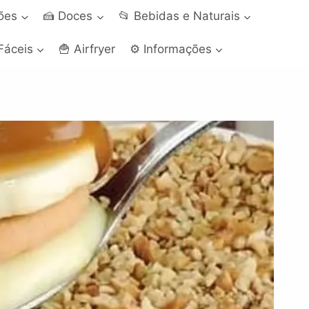
ções
🍰 Doces
📂 Bebidas e Naturais
Fáceis
🍟 Airfryer
⚙️ Informações