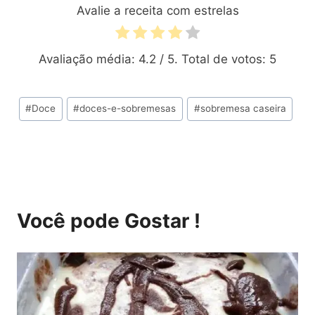
Avalie a receita com estrelas
Avaliação média:
4.2
/ 5. Total de votos:
5
Tags
#
Doce
#
doces-e-sobremesas
#
sobremesa caseira
do
Post:
Você pode Gostar !