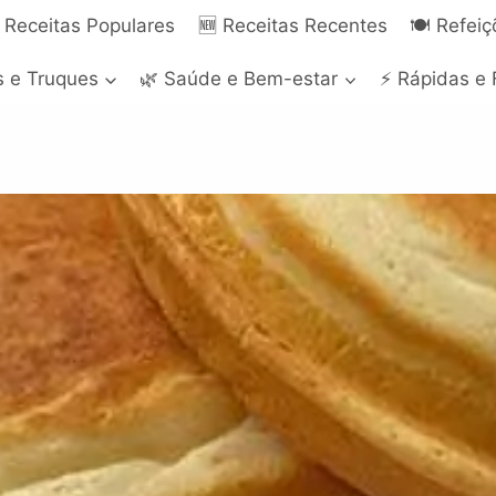
 Receitas Populares
🆕 Receitas Recentes
🍽️ Refei
s e Truques
🌿 Saúde e Bem-estar
⚡ Rápidas e 