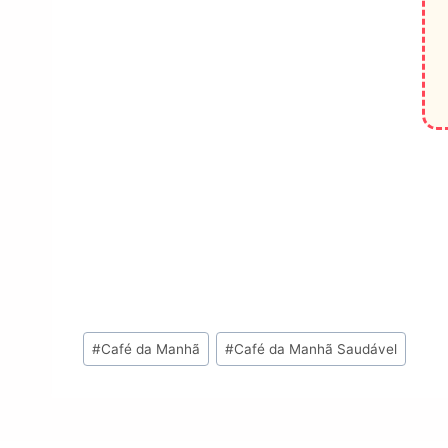
Tags
#
Café da Manhã
#
Café da Manhã Saudável
do
Post: