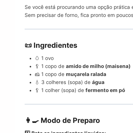
Se você está procurando uma opção prática e
Sem precisar de forno, fica pronto em pouco
📜
Ingredientes
🥚 1 ovo
🥄 1 copo de
amido de milho (maisena)
🧀 1 copo de
muçarela ralada
💧 3 colheres (sopa) de
água
🥄 1 colher (sopa) de
fermento em pó
👩‍🍳
Modo de Preparo