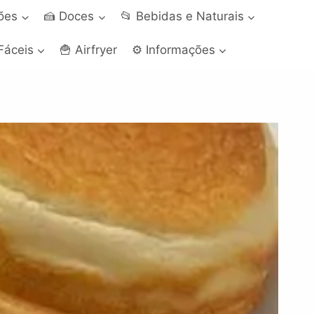
ções
🍰 Doces
📂 Bebidas e Naturais
Fáceis
🍟 Airfryer
⚙️ Informações