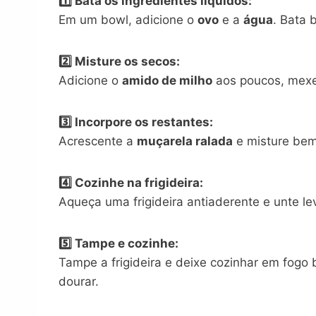
1️⃣ Bata os ingredientes líquidos:
Em um bowl, adicione o
ovo
e a
água
. Bata 
2️⃣ Misture os secos:
Adicione o
amido de milho
aos poucos, mexe
3️⃣ Incorpore os restantes:
Acrescente a
muçarela ralada
e misture bem.
4️⃣ Cozinhe na frigideira:
Aqueça uma frigideira antiaderente e unte 
5️⃣ Tampe e cozinhe:
Tampe a frigideira e deixe cozinhar em fogo 
dourar.