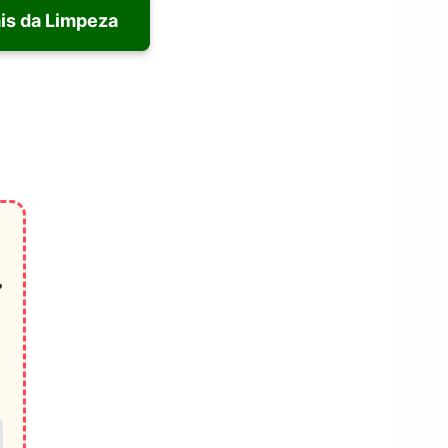
ais da Limpeza
?