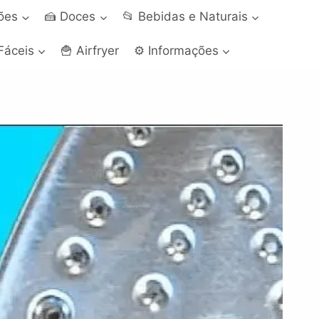
ções
🍰 Doces
📂 Bebidas e Naturais
Fáceis
🍟 Airfryer
⚙️ Informações