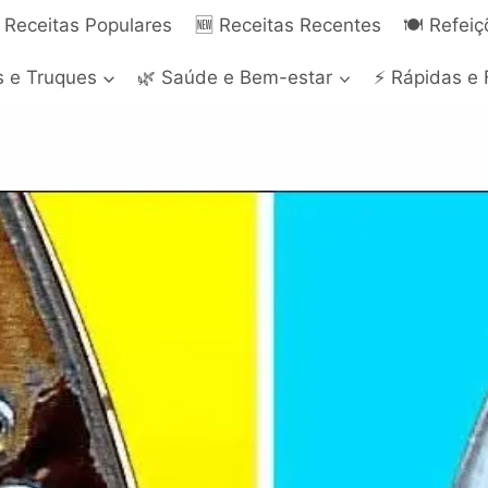
 Receitas Populares
🆕 Receitas Recentes
🍽️ Refei
s e Truques
🌿 Saúde e Bem-estar
⚡ Rápidas e 