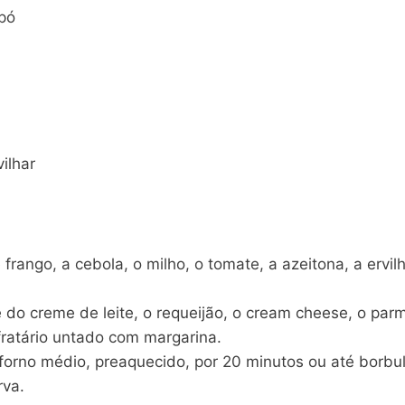
 pó
ilhar
 frango, a cebola, o milho, o tomate, a azeitona, a erv
te do creme de leite, o requeijão, o cream cheese, o p
fratário untado com margarina.
orno médio, preaquecido, por 20 minutos ou até borbulh
rva.