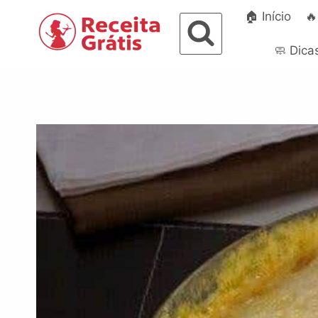
Pular
🏠 Início
🔥
para
o
🧼 Dica
Conteúdo