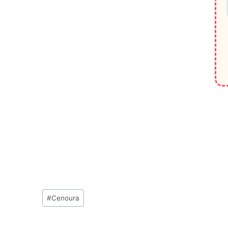
Tags
#
Cenoura
do
Post: