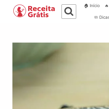
Pular
🏠 Início
🔥
para
o
🧼 Dica
Conteúdo