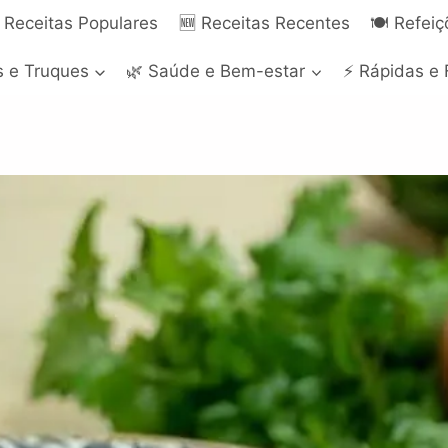
 Receitas Populares
🆕 Receitas Recentes
🍽️ Refei
s e Truques
🌿 Saúde e Bem-estar
⚡ Rápidas e 