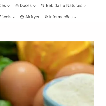
ções
🍰 Doces
📂 Bebidas e Naturais
Fáceis
🍟 Airfryer
⚙️ Informações