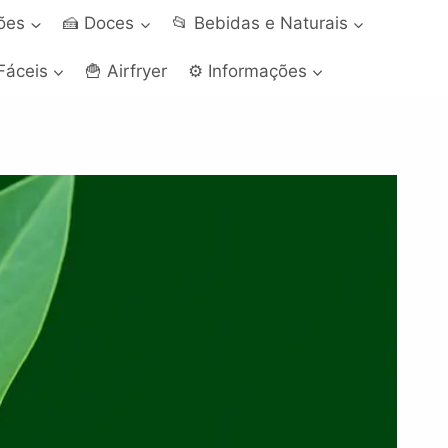
ções
🍰 Doces
📂 Bebidas e Naturais
Fáceis
🍟 Airfryer
⚙️ Informações