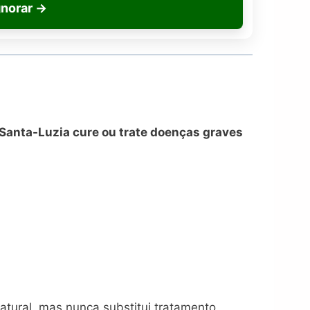
gnorar
→
-Santa-Luzia cure ou trate doenças graves
tural, mas nunca substitui tratamento