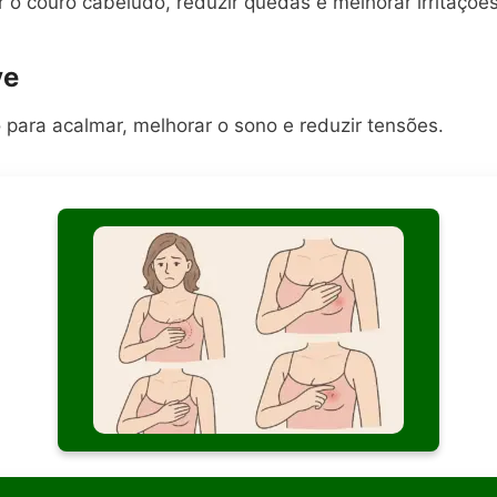
 o couro cabeludo, reduzir quedas e melhorar irritações
ve
 para acalmar, melhorar o sono e reduzir tensões.