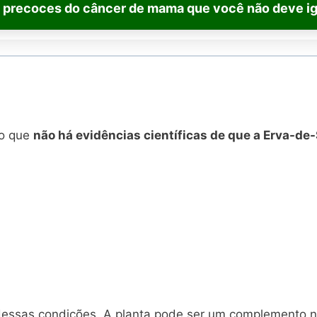
s precoces do câncer de mama que você não deve i
ro que
não há evidências científicas de que a Erva-de
essas condições. A planta pode ser um complemento na