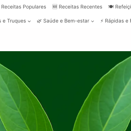
 Receitas Populares
🆕 Receitas Recentes
🍽️ Refei
s e Truques
🌿 Saúde e Bem-estar
⚡ Rápidas e 