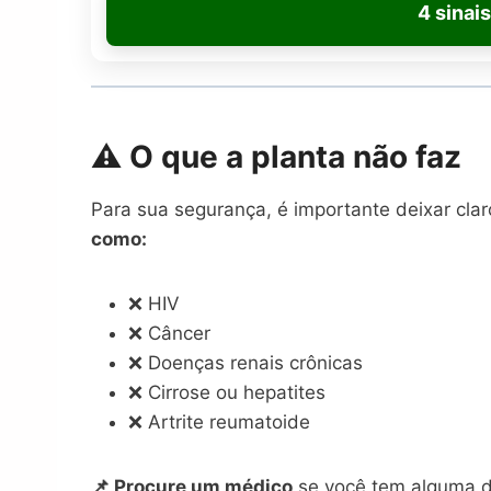
4 sinai
⚠️ O que a planta
não faz
Para sua segurança, é importante deixar cla
como:
❌ HIV
❌ Câncer
❌ Doenças renais crônicas
❌ Cirrose ou hepatites
❌ Artrite reumatoide
📌 Procure um médico
se você tem alguma d