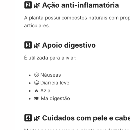
2️⃣ 🌿 Ação anti-inflamatória
A planta possui compostos naturais com prop
articulares.
3️⃣ 🌿 Apoio digestivo
É utilizada para aliviar:
🤢 Náuseas
🤒 Diarreia leve
🔥 Azia
🍽️ Má digestão
4️⃣ 🌿 Cuidados com pele e cab