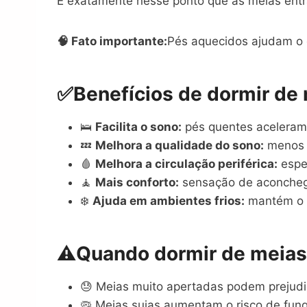
É exatamente nesse ponto que as meias ent
🧠 Fato importante:
Pés aquecidos ajudam o 
✅
Benefícios de dormir de
🛌
Facilita o sono:
pés quentes aceleram
💤
Melhora a qualidade do sono:
menos d
🩸
Melhora a circulação periférica:
espec
🧘
Mais conforto:
sensação de aconcheg
❄️
Ajuda em ambientes frios:
mantém o c
⚠️
Quando dormir de meias
😓 Meias muito apertadas podem prejudic
🦠 Meias sujas aumentam o risco de fung