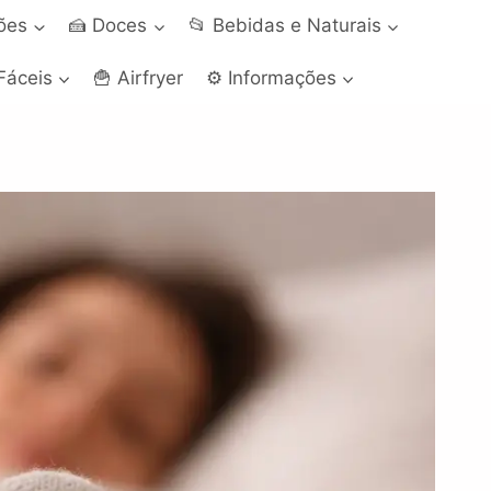
ções
🍰 Doces
📂 Bebidas e Naturais
Fáceis
🍟 Airfryer
⚙️ Informações