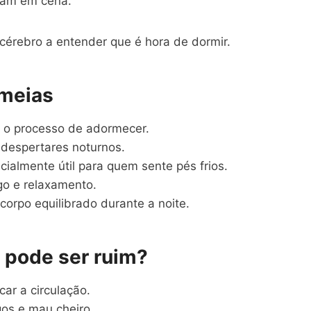
ram em cena.
cérebro a entender que é hora de dormir.
 meias
 o processo de adormecer.
espertares noturnos.
ialmente útil para quem sente pés frios.
o e relaxamento.
orpo equilibrado durante a noite.
 pode ser ruim?
ar a circulação.
os e mau cheiro.