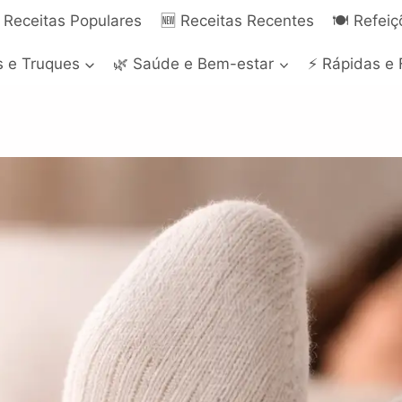
 Receitas Populares
🆕 Receitas Recentes
🍽️ Refei
s e Truques
🌿 Saúde e Bem-estar
⚡ Rápidas e 