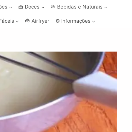
ções
🍰 Doces
📂 Bebidas e Naturais
Fáceis
🍟 Airfryer
⚙️ Informações