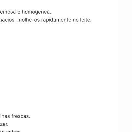
 cremosa e homogênea.
acios, molhe-os rapidamente no leite.
lhas frescas.
zer.
de sabor.