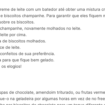
creme de leite com um batedor até obter uma mistura
 biscoitos champanhe. Para garantir que eles fiquem m
sobre os biscoitos.
 champanhe, novamente molhados no leite.
eite por cima.
 de biscoitos molhados.
e de leite.
confeitos de sua preferência.
a para que fique bem gelado.
 os elogios!
pas de chocolate, amendoim triturado, ou frutas verme
ue-o na geladeira por algumas horas em vez de no free
he por biscoitos de chocolate para um toque diferente 