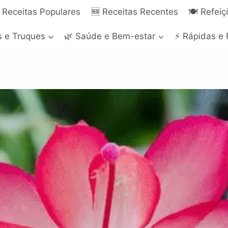
 Receitas Populares
🆕 Receitas Recentes
🍽️ Refei
s e Truques
🌿 Saúde e Bem-estar
⚡ Rápidas e 