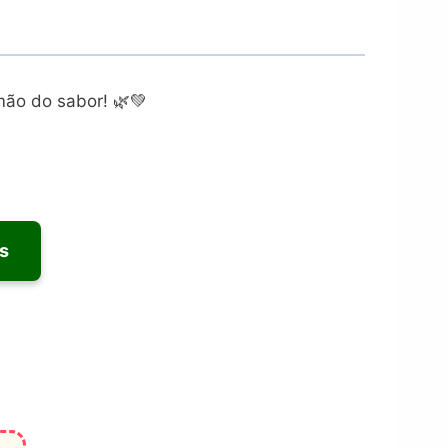
mão do sabor! 🌿💚
s