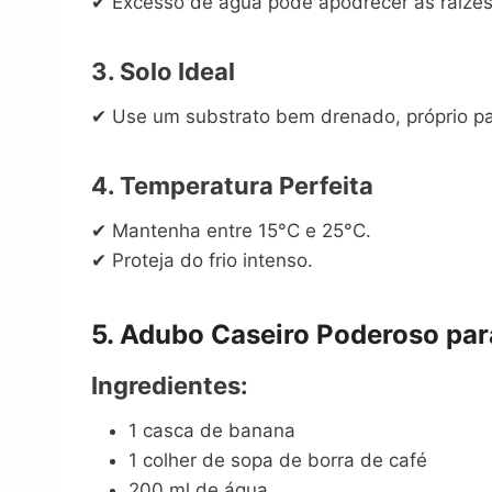
✔ Excesso de água pode apodrecer as raízes
3. Solo Ideal
✔ Use um substrato bem drenado, próprio pa
4. Temperatura Perfeita
✔ Mantenha entre 15°C e 25°C.
✔ Proteja do frio intenso.
5. Adubo Caseiro Poderoso par
Ingredientes:
1 casca de banana
1 colher de sopa de borra de café
200 ml de água