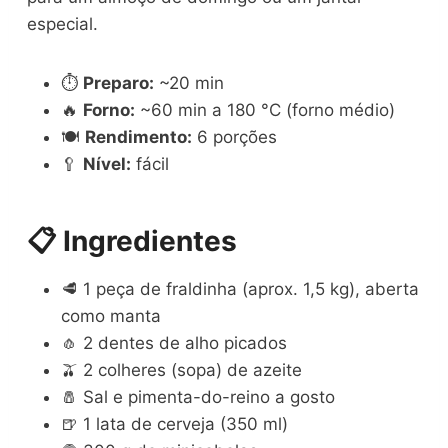
especial.
⏱️
Preparo:
~20 min
🔥
Forno:
~60 min a 180 °C (forno médio)
🍽️
Rendimento:
6 porções
🥄
Nível:
fácil
📋 Ingredientes
🥩 1 peça de fraldinha (aprox. 1,5 kg), aberta
como manta
🧄 2 dentes de alho picados
🫒 2 colheres (sopa) de azeite
🧂 Sal e pimenta-do-reino a gosto
🍺 1 lata de cerveja (350 ml)