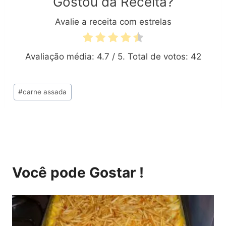
Gostou da Receita?
Avalie a receita com estrelas
Avaliação média:
4.7
/ 5. Total de votos:
42
Tags
#
carne assada
do
Post:
Você pode Gostar !