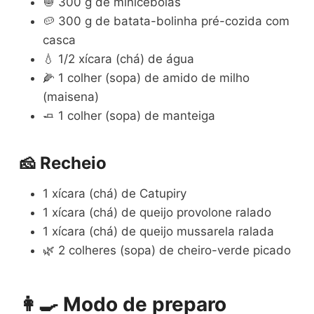
🧅 300 g de minicebolas
🥔 300 g de batata-bolinha pré-cozida com
casca
💧 1/2 xícara (chá) de água
🌽 1 colher (sopa) de amido de milho
(maisena)
🧈 1 colher (sopa) de manteiga
🧀 Recheio
1 xícara (chá) de Catupiry
1 xícara (chá) de queijo provolone ralado
1 xícara (chá) de queijo mussarela ralada
🌿 2 colheres (sopa) de cheiro-verde picado
👩‍🍳 Modo de preparo