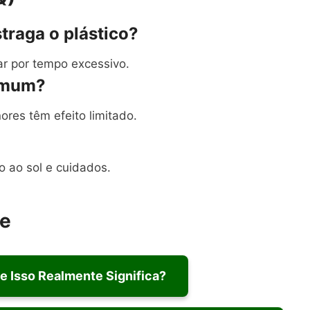
raga o plástico?
ar por tempo excessivo.
omum?
res têm efeito limitado.
 ao sol e cuidados.
te
e Isso Realmente Significa?