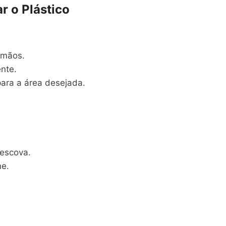
r o Plástico
 mãos.
nte.
para a área desejada.
 escova.
me.