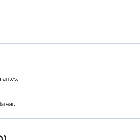
 antes.
arear.
Q)