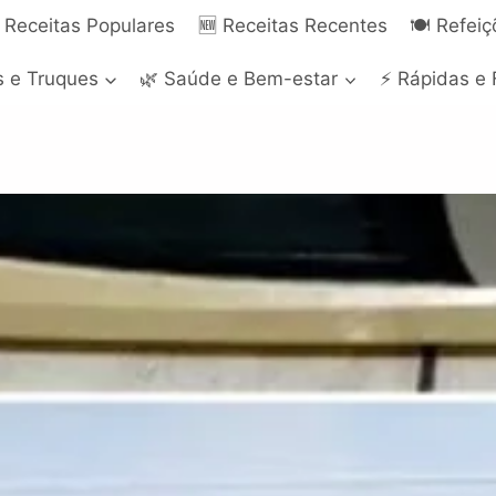
 Receitas Populares
🆕 Receitas Recentes
🍽️ Refei
s e Truques
🌿 Saúde e Bem-estar
⚡ Rápidas e 