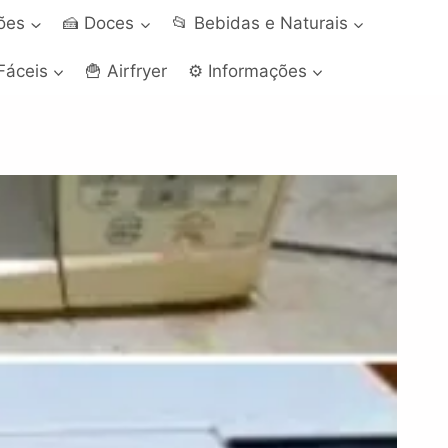
ções
🍰 Doces
📂 Bebidas e Naturais
Fáceis
🍟 Airfryer
⚙️ Informações