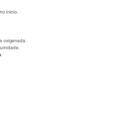
o início.
ua oxigenada.
 umidade.
a
.