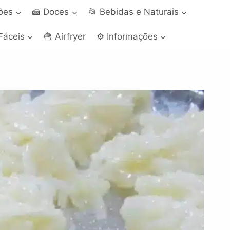
ções
🍰 Doces
📂 Bebidas e Naturais
Fáceis
🍟 Airfryer
⚙️ Informações