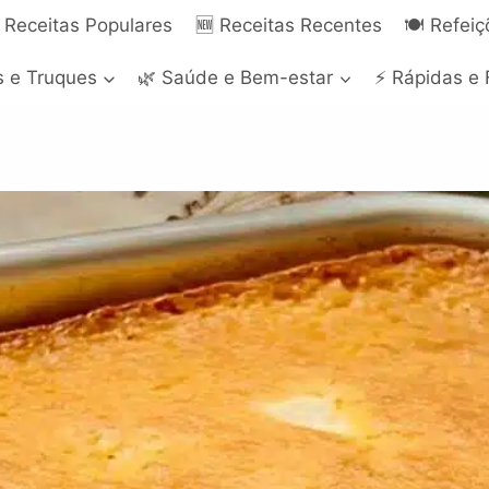
 Receitas Populares
🆕 Receitas Recentes
🍽️ Refei
s e Truques
🌿 Saúde e Bem-estar
⚡ Rápidas e 