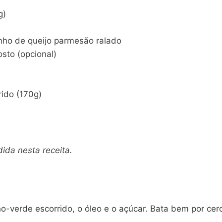
g)
inho de queijo parmesão ralado
sto (opcional)
rido (170g)
ida nesta receita.
ilho-verde escorrido, o óleo e o açúcar. Bata bem por ce