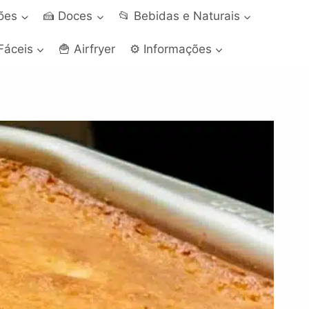
ções
🍰 Doces
📂 Bebidas e Naturais
Fáceis
🍟 Airfryer
⚙️ Informações