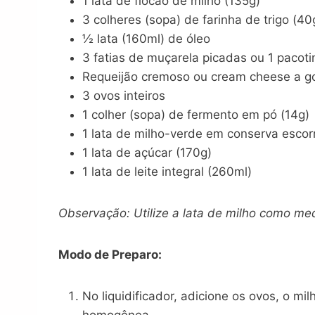
1 lata de flocão de milho (135g)
3 colheres (sopa) de farinha de trigo (40
½ lata (160ml) de óleo
3 fatias de muçarela picadas ou 1 pacot
Requeijão cremoso ou cream cheese a go
3 ovos inteiros
1 colher (sopa) de fermento em pó (14g)
1 lata de milho-verde em conserva escor
1 lata de açúcar (170g)
1 lata de leite integral (260ml)
Observação: Utilize a lata de milho como med
Modo de Preparo:
No liquidificador, adicione os ovos, o m