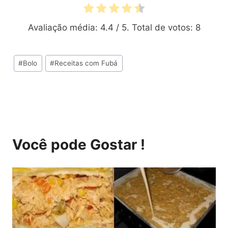
Avaliação média:
4.4
/ 5. Total de votos:
8
Tags
#
Bolo
#
Receitas com Fubá
do
Post:
Você pode Gostar !