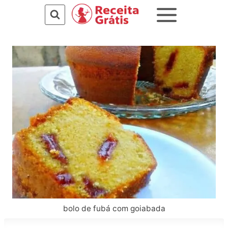
Pular
para
o
Conteúdo
bolo de fubá com goiabada