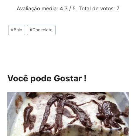
Avaliação média:
4.3
/ 5. Total de votos:
7
Tags
#
Bolo
#
Chocolate
do
Post:
Você pode Gostar !