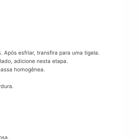
pós esfriar, transfira para uma tigela.
alado, adicione nesta etapa.
 massa homogênea.
rdura.
osa.