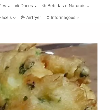
ções
🍰 Doces
📂 Bebidas e Naturais
Fáceis
🍟 Airfryer
⚙️ Informações