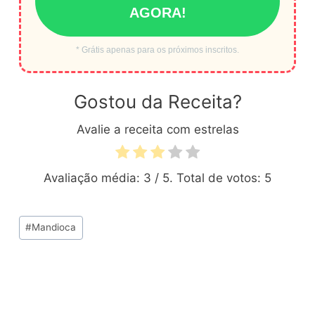
AGORA!
* Grátis apenas para os próximos inscritos.
Gostou da Receita?
Avalie a receita com estrelas
Avaliação média:
3
/ 5. Total de votos:
5
Tags
#
Mandioca
do
Post: