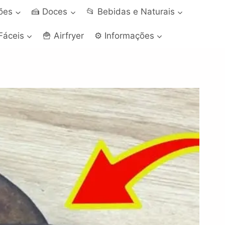
ções
🍰 Doces
📂 Bebidas e Naturais
Fáceis
🍟 Airfryer
⚙️ Informações