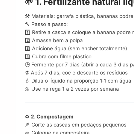
🌱
1. Fertilizante natural l
🛠️ Materiais: garrafa plástica, bananas podre
🔨 Passo a passo:
1️⃣ Retire a casca e coloque a banana podre 
2️⃣ Amasse bem a polpa
3️⃣ Adicione água (sem encher totalmente)
4️⃣ Cubra com filme plástico
🕒 Fermente por 7 dias (abrir a cada 3 dias p
⚗️ Após 7 dias, coe e descarte os resíduos
💧 Dilua o líquido na proporção 1:1 com água
🌼 Use na rega 1 a 2 vezes por semana
♻️
2. Compostagem
🍂 Corte as cascas em pedaços pequenos
🧺 Coloque na composteira