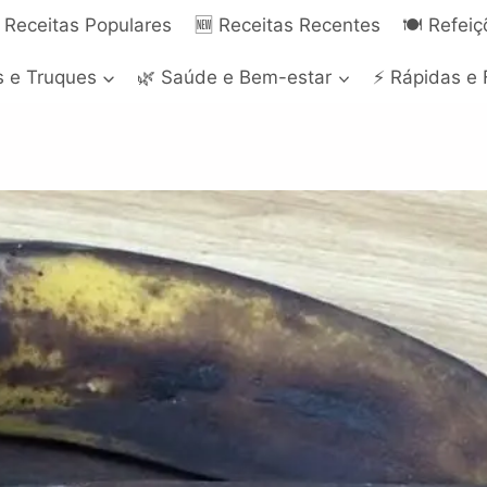
 Receitas Populares
🆕 Receitas Recentes
🍽️ Refei
s e Truques
🌿 Saúde e Bem-estar
⚡ Rápidas e 