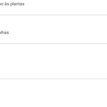
mo às plantas
olhas
a