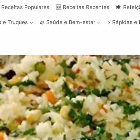
 Receitas Populares
🆕 Receitas Recentes
🍽️ Refei
s e Truques
🌿 Saúde e Bem-estar
⚡ Rápidas e 