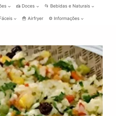
ções
🍰 Doces
📂 Bebidas e Naturais
Fáceis
🍟 Airfryer
⚙️ Informações