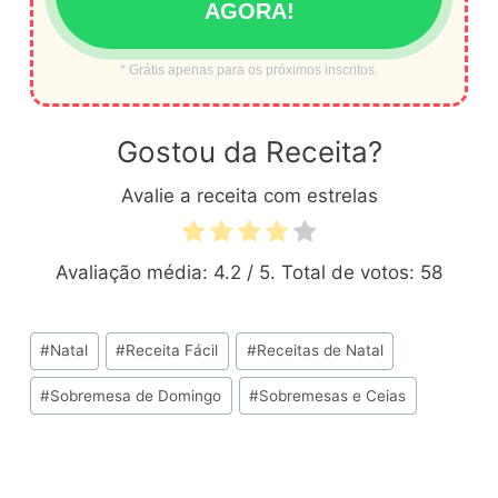
AGORA!
* Grátis apenas para os próximos inscritos.
Gostou da Receita?
Avalie a receita com estrelas
Avaliação média:
4.2
/ 5. Total de votos:
58
Tags
#
Natal
#
Receita Fácil
#
Receitas de Natal
do
#
Sobremesa de Domingo
#
Sobremesas e Ceias
Post: