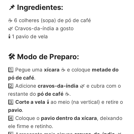
📌
Ingredientes:
☕ 6 colheres (sopa) de pó de café
🌿 Cravos-da-índia a gosto
🕯️ 1 pavio de vela
🛠️
Modo de Preparo:
1️⃣ Pegue uma
xícara
☕ e coloque
metade do
pó de café
.
2️⃣ Adicione
cravos-da-índia
🌿 e cubra com o
restante do
pó de café
☕.
3️⃣
Corte a vela
🕯️ ao meio (na vertical) e retire o
pavio
.
4️⃣ Coloque o
pavio dentro da xícara
, deixando
ele firme e retinho.