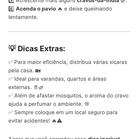
5️⃣ Acrescente mais alguns
cravos-da-índia
🌿.
6️⃣
Acenda o pavio
🔥 e deixe queimando
lentamente.
💡
Dicas Extras:
✅ Para maior eficiência, distribua várias xícaras
pela casa. 🏡
✅ Ideal para varandas, quartos e áreas
externas. 🚪🌿
✅ Além de afastar mosquitos, o aroma do cravo
ajuda a perfumar o ambiente. 🌸
✅ Sempre coloque em um local seguro para
evitar acidentes! 🔥⚠️
Agora que você aprendeu essa
dica incrível
,